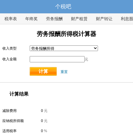
个税吧
税率表
年终奖
劳务报酬
财产租赁
财产转让
利息
劳务报酬所得税计算器
收入类型
收入金额
元
计算
重置
计算结果
减除费用
0
元
应纳税所得额
0
元
适用税率
0
%