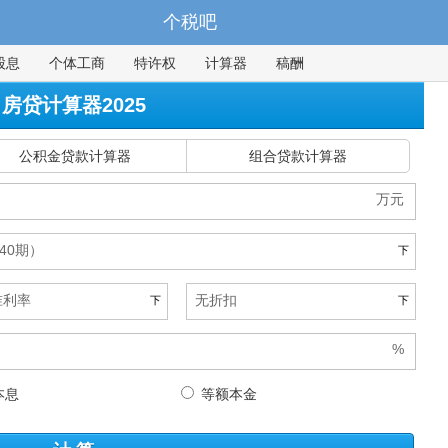
个税吧
股息
个体工商
特许权
计算器
稿酬
房贷计算器2025
公积金贷款计算器
组合贷款计算器
240期）
准利率
无折扣
本息
等额本金